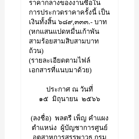
ราคากลางของงานซื้อใน
การประกวดราคาครั้งนี้ เป็น
เงินทั้งสิ้น ๖๘๙,๓๓๓.- บาท
(หกแสนแปดหมื่นเก้าพัน
สามร้อยสามสิบสามบาท
ถ้วน)
(รายละเอียดตามไฟล์
เอกสารที่แนบมาด้วย)
ประกาศ ณ วันที่
๑๕ มิถุนายน ๒๕๖๖
(ลงชื่อ) พลตรี เพ็ญ คำแผง
ตำแหน่ง ผู้บัญชาการศูนย์
อุตสาหการสรรพาวุธ กรม