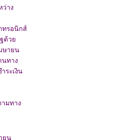
หว่าง
ทรอนิกส์
ฐด้วย
 เมษายน
่านทาง
ชำระเงิน
บถามทาง
ายน