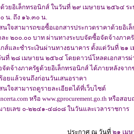
ฐด้วยอิเล็กทรอนิกส์ ในวันที่ ๒๙ เมษายน ๒๕๖๔ ระ
๐ น. ถึง ๑๖.๓๐ น.
ามารถขอซื้อเอกสารประกวดราคาด้วยอิเล็ก
ละ ๒๐๐.๐๐ บาท ผ่านทางระบบจัดซื้อจัดจ้างภาครั
นิกส์และชำระเงินผ่านทางธนาคาร ตั้งแต่วันที่ ๒๑
วันที่ ๒๘ เมษายน ๒๕๖๔ โดยดาวน์โหลดเอกสารผ
อจัดจ้างภาครัฐด้วยอิเล็กทรอนิกส์ ได้ภายหลังจาก
ยบร้อยแล้วจนถึงก่อนวันเสนอราคา
ามารถดูรายละเอียดได้ที่เว็บไซต์
ncerta.com หรือ www.gprocurement.go.th หรือสอ
หมายเลข ๐-๒๒๔๑-๔๘๐๘ ในวันและเวลาราชการ
ประกาศ ณ วันที่
๒๑ เมษ