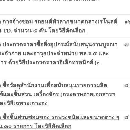
 การจ้างซ่อม รถยนต์หัวลากขนาดกลางเรโนลต์
๑
 TD. จำนวน ๕ คัน โดยวิธีคัดเลือก
ประกวดราคาซื้อสิ่งอุปกรณ์สนับสนุนงานบูรณา
๗
ระจำกาย และอาวุธประจำหน่วย พล.ร.๕ และ
ร ด้วยวิธีประกวดราคาอิเล็กทรอนิกส์ (e-
ื้อวัสดุสำนักงานเพื่อสนับสนุนรายการผลิต
๔
ใช้และชิ้นส่วน เครื่องจักร (กระดาษถ่ายเอกสารฯ
ดยวิธีเฉพาะเจาะจง
ซื้อชิ้นส่วนซ่อมของ รถพ่วงชนิดและขนาดต่าง ๆ
๔
๓๐ รายการ โดยวิธีคัดเลือก