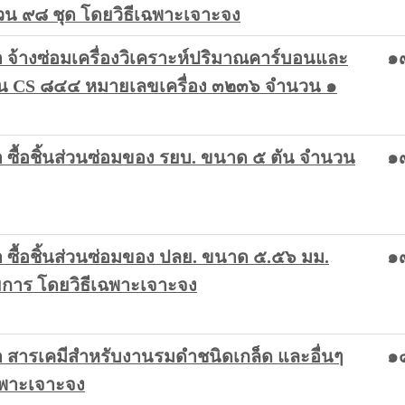
นวน ๙๘ ชุด โดยวิธีเฉพาะเจาะจง
จ้างซ่อมเครื่องวิเคราะห์ปริมาณคาร์บอนและ
๑
่น CS ๘๔๔ หมายเลขเครื่อง ๓๒๓๖ จำนวน ๑
ซื้อชิ้นส่วนซ่อมของ รยบ. ขนาด ๕ ตัน จำนวน
๑
ซื้อชิ้นส่วนซ่อมของ ปลย. ขนาด ๕.๕๖ มม.
๑
าร โดยวิธีเฉพาะเจาะจง
สารเคมีสำหรับงานรมดำชนิดเกล็ด และอื่นๆ
๑
ฉพาะเจาะจง