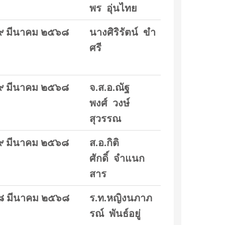
พร อุ่นไทย
๙ มีนาคม ๒๕๖๘
นางศิริรัตน์ ขำ
ศรี
๙ มีนาคม ๒๕๖๘
จ.ส.อ.ณัฐ
พงศ์ วงษ์
สุวรรณ
๙ มีนาคม ๒๕๖๘
ส.อ.กิติ
ศักดิ์ จำแนก
สาร
๘ มีนาคม ๒๕๖๘
ร.ท.หญิงนภาภ
รณ์ พันธ์อยู่