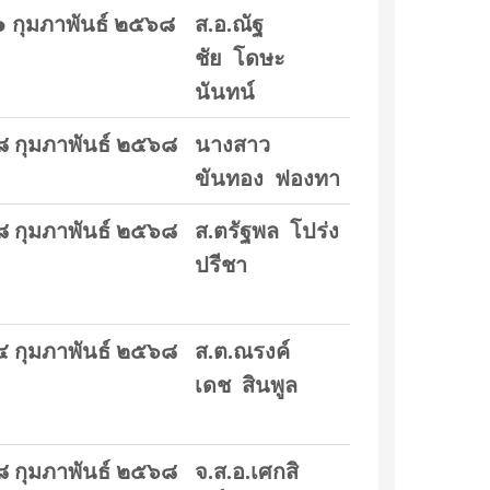
 กุมภาพันธ์ ๒๕๖๘
ส.อ.ณัฐ
ชัย โดษะ
นันทน์
๘ กุมภาพันธ์ ๒๕๖๘
นางสาว
ขันทอง ฟองทา
๘ กุมภาพันธ์ ๒๕๖๘
ส.ตรัฐพล โปร่ง
ปรีชา
๔ กุมภาพันธ์ ๒๕๖๘
ส.ต.ณรงค์
เดช สินพูล
๘ กุมภาพันธ์ ๒๕๖๘
จ.ส.อ.เศกสิ