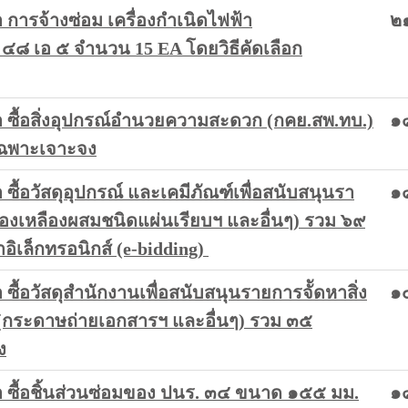
ารจ้างซ่อม เครื่องกำเนิดไฟฟ้า
๒๑
๔๘ เอ ๕ จำนวน 15 EA โดยวิธีคัดเลือก
ซื้อสิ่งอุปกรณ์อำนวยความสะดวก (กคย.สพ.ทบ.)
๑
เฉพาะเจาะจง
้อวัสดุอุปกรณ์ และเคมีภัณฑ์เพื่อสนับสนุนรา
๑
องเหลืองผสมชนิดแผ่นเรียบฯ และอื่นๆ) รวม ๖๙
ิเล็กทรอนิกส์ (e-bidding)
้อวัสดุสำนักงานเพื่อสนับสนุนรายการจััดหาสิ่ง
๑
กระดาษถ่ายเอกสารฯ และอื่นๆ) รวม ๓๕
ง
ซื้อชิ้นส่วนซ่อมของ ปนร. ๓๔ ขนาด ๑๕๕ มม.
๑