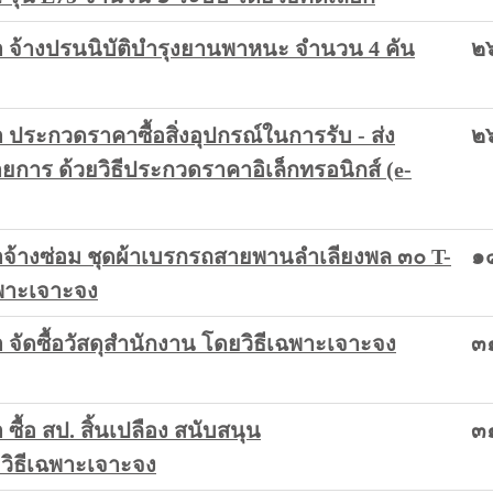
จ้างปรนนิบัติบำรุงยานพาหนะ จำนวน 4 คัน
๒๖
ระกวดราคาซื้อสิ่งอุปกรณ์ในการรับ - ส่ง
๒๖
การ ด้วยวิธีประกวดราคาอิเล็กทรอนิกส์ (e-
้างซ่อม ชุดผ้าเบรกรถสายพานลำเลียงพล ๓๐ T-
๑
ฉพาะเจาะจง
ัดซื้อวัสดุสำนักงาน โดยวิธีเฉพาะเจาะจง
๓
้อ สป. สิ้นเปลือง สนับสนุน
๓
วิธีเฉพาะเจาะจง