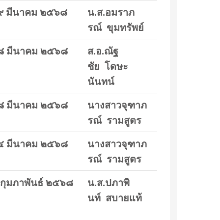
๙ มีนาคม ๒๕๖๘
น.ส.อมราภ
รณ์ ขุมทรัพย์
๘ มีนาคม ๒๕๖๘
ส.อ.ณัฐ
ชัย โดษะ
นันทน์
๘ มีนาคม ๒๕๖๘
นางสาวจุฑาภ
รณ์ รามสูตร
๔ มีนาคม ๒๕๖๘
นางสาวจุฑาภ
รณ์ รามสูตร
กุมภาพันธ์ ๒๕๖๘
น.ส.ปภาพิ
นท์ สบายแท้