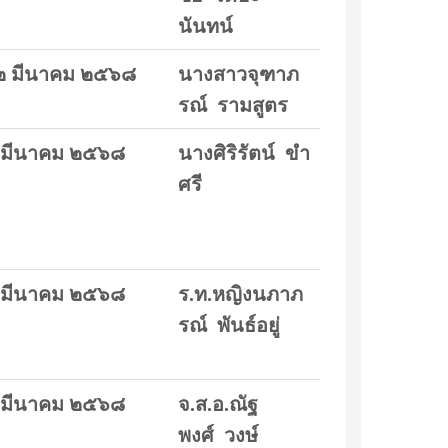
นันทน์
๒ มีนาคม ๒๕๖๘
นางสาวจุฑาภ
รณ์ รามสูตร
 มีนาคม ๒๕๖๘
นางศิริรัตน์ ขำ
ศรี
 มีนาคม ๒๕๖๘
ร.ท.หญิงนภาภ
รณ์ พันธ์อยู่
 มีนาคม ๒๕๖๘
จ.ส.อ.ณัฐ
พงศ์ วงษ์