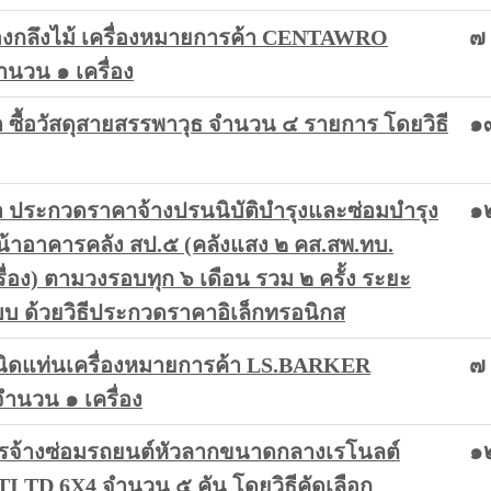
ื่องกลึงไม้ เครื่องหมายการค้า CENTAWRO
๗ 
ำนวน ๑ เครื่อง
ซื้อวัสดุสายสรรพาวุธ จำนวน ๔ รายการ โดยวิธี
๑
ประกวดราคาจ้างปรนนิบัติบำรุงและซ่อมบำรุง
๑
หน้าอาคารคลัง สป.๕ (คลังแสง ๒ คส.สพ.ทบ.
่อง) ตามวงรอบทุก ๖ เดือน รวม ๒ ครั้ง ระยะ
บ ด้วยวิธีประกวดราคาอิเล็กทรอนิกส
าชนิดแท่นเครื่องหมายการค้า LS.BARKER
๗ 
จำนวน ๑ เครื่อง
รจ้างซ่อมรถยนต์หัวลากขนาดกลางเรโนลต์
๑
TD 6X4 จำนวน ๕ คัน โดยวิธีคัดเลือก