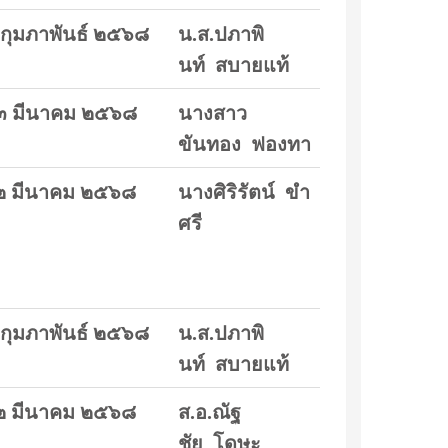
กุมภาพันธ์ ๒๕๖๘
น.ส.ปภาพิ
นท์ สบายแท้
๓ มีนาคม ๒๕๖๘
นางสาว
ขันทอง ฟองทา
๒ มีนาคม ๒๕๖๘
นางศิริรัตน์ ขำ
ศรี
กุมภาพันธ์ ๒๕๖๘
น.ส.ปภาพิ
นท์ สบายแท้
๒ มีนาคม ๒๕๖๘
ส.อ.ณัฐ
ชัย โดษะ