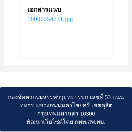
เอกสารแนบ
16006554731.jpg
กองจัดหากรมสรรพาวุธทหารบก เลขที่ 53 ถนน
ทหาร แขวงถนนนครไชยศรี เขตดุสิต
กรุงเทพมหานคร 10300
พัฒนาเว็บไซต์โดย กทท.สพ.ทบ.