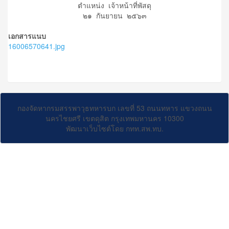
ตำแหน่ง เจ้าหน้าที่พัสดุ
๒๑ กันยายน ๒๕๖๓
เอกสารแนบ
16006570641.jpg
กองจัดหากรมสรรพาวุธทหารบก เลขที่ 53 ถนนทหาร แขวงถนน
นครไชยศรี เขตดุสิต กรุงเทพมหานคร 10300
พัฒนาเว็บไซต์โดย กทท.สพ.ทบ.