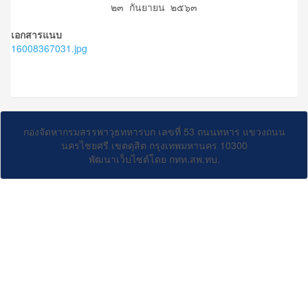
๒๓ กันยายน ๒๕๖๓
เอกสารแนบ
16008367031.jpg
กองจัดหากรมสรรพาวุธทหารบก เลขที่ 53 ถนนทหาร แขวงถนน
นครไชยศรี เขตดุสิต กรุงเทพมหานคร 10300
พัฒนาเว็บไซต์โดย กทท.สพ.ทบ.