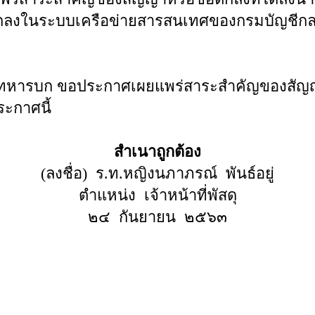
ตกลงในระบบเครือข่ายสารสนเทศของกรมบัญชีก
หารบก ขอประกาศเผยแพร่สาระสำคัญของสัญญา
ะกาศนี้
สำเนาถูกต้อง
(ลงชื่อ) ร.ท.หญิงนภาภรณ์ พันธ์อยู่
ตำแหน่ง เจ้าหน้าที่พัสดุ
๒๔ กันยายน ๒๕๖๓