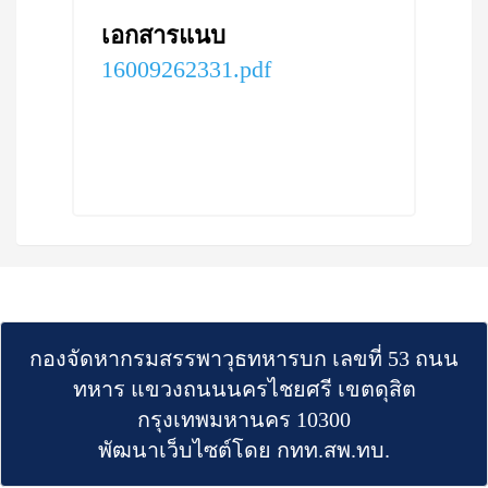
เอกสารแนบ
16009262331.pdf
กองจัดหากรมสรรพาวุธทหารบก เลขที่ 53 ถนน
ทหาร แขวงถนนนครไชยศรี เขตดุสิต
กรุงเทพมหานคร 10300
พัฒนาเว็บไซต์โดย กทท.สพ.ทบ.