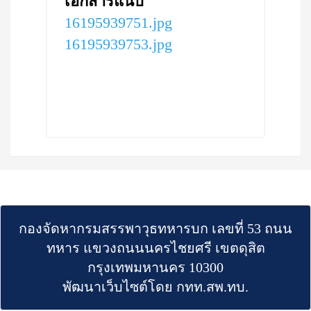
เอกสารแนบ
16195939751.jpg
16195939753.jpg
กองจัดหากรมสรรพาวุธทหารบก เลขที่ 53 ถนน
ทหาร แขวงถนนนครไชยศรี เขตดุสิต
กรุงเทพมหานคร 10300
พัฒนาเว็บไซต์โดย กทท.สพ.ทบ.