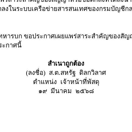
ตกลงในระบบเครือข่ายสารสนเทศของกรมบัญชีก
หารบก ขอประกาศเผยแพร่สาระสำคัญของสัญญา
ะกาศนี้
สำเนาถูกต้อง
(ลงชื่อ) ส.ต.สหรัฐ ดิลกวิลาศ
ตำแหน่ง เจ้าหน้าที่พัสดุ
๑๙ มีนาคม ๒๕๖๘