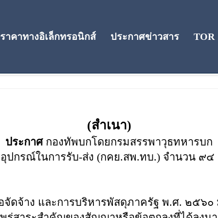
าคาทางอิเล็กทรอนิกส์
ประกาศข่าวสาร
TOR
(สำเนา)
ประกาศ
กองทัพบกโดยกรมสรรพาวุธทหารบก
่งอุปกรณ์ในการรับ-ส่ง (กคย.สพ.ทบ.) จำนวน ๙๔
้อจัดจ้าง และการบริหารพัสดุภาครัฐ พ.ศ. ๒๕๖
่สาระสำคัญของสัญญาหรือข้อตกลงที่ได้ลงนาม