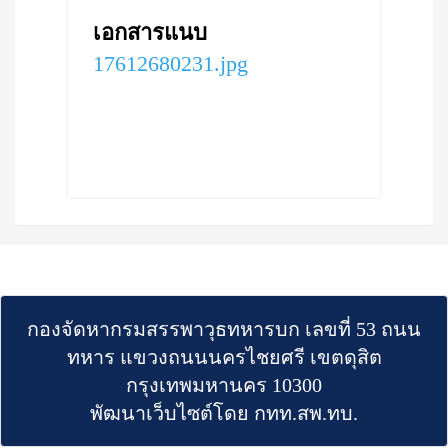
เอกสารแนบ
17612680231.jpg
กองจัดหากรมสรรพาวุธทหารบก เลขที่ 53 ถนน
ทหาร แขวงถนนนครไชยศรี เขตดุสิต
กรุงเทพมหานคร 10300
พัฒนาเว็บไซต์โดย กทท.สพ.ทบ.