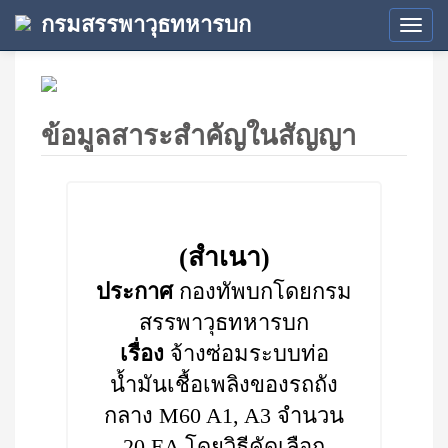
กรมสรรพาวุธทหารบก
Tog
navi
ข้อมูลสาระสำคัญในสัญญา
(สำเนา)
ประกาศ
กองทัพบกโดยกรม
สรรพาวุธทหารบก
เรื่อง
จ้างซ่อมระบบท่อ
น้ำมันเชื้อเพลิงของรถถัง
กลาง M60 A1, A3 จำนวน
20 EA โดยวิธีคัดเลือก