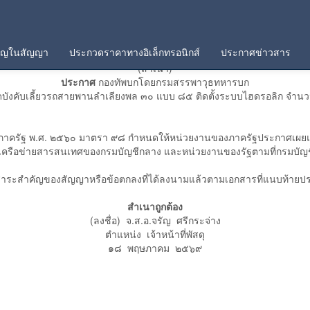
คัญในสัญญา
ประกวดราคาทางอิเล็กทรอนิกส์
ประกาศข่าวสาร
(สำเนา)
ประกาศ
กองทัพบกโดยกรมสรรพาวุธทหารบก
ุดบังคับเลี้ยวรถสายพานลำเลียงพล ๓๐ แบบ ๘๕ ติดตั้งระบบไฮดรอลิก จำนวน
สดุภาครัฐ พ.ศ. ๒๕๖๐ มาตรา ๙๘ กำหนดให้หน่วยงานของภาครัฐประกาศเผย
บเครือข่ายสารสนเทศของกรมบัญชีกลาง และหน่วยงานของรัฐตามที่กรมบั
ะสำคัญของสัญญาหรือข้อตกลงที่ได้ลงนามแล้วตามเอกสารที่แนบท้ายปร
สำเนาถูกต้อง
(ลงชื่อ) จ.ส.อ.จรัญ ศรีกระจ่าง
ตำแหน่ง เจ้าหน้าที่พัสดุ
๑๘ พฤษภาคม ๒๕๖๙