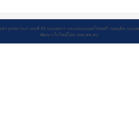
รพาวุธทหารบก เลขที่ 53 ถนนทหาร แขวงถนนนครไชยศรี เขตดุสิต กรุงเ
พัฒนาเว็บไซต์โดย กทท.สพ.ทบ.