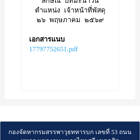
ลักษณ์ ปัทมะนาวิน
ตำแหน่ง เจ้าหน้าที่พัสดุ
๒๖ พฤษภาคม ๒๕๖๙
เอกสารแนบ
17797752651.pdf
กองจัดหากรมสรรพาวุธทหารบก เลขที่ 53 ถนน