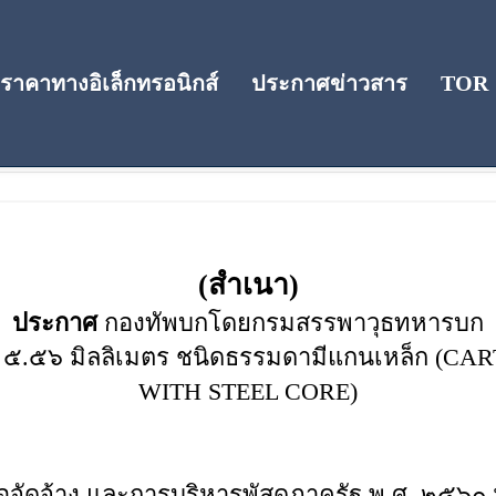
าคาทางอิเล็กทรอนิกส์
ประกาศข่าวสาร
TOR
(สำเนา)
ประกาศ
กองทัพบกโดยกรมสรรพาวุธทหารบก
ด ๕.๕๖ มิลลิเมตร ชนิดธรรมดามีแกนเหล็ก (CA
WITH STEEL CORE)
้อจัดจ้าง และการบริหารพัสดุภาครัฐ พ.ศ. ๒๕๖