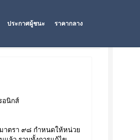
ประกาศผู้ชนะ
ราคากลาง
อนิกส์
๐ มาตรา ๙๘ กำหนดให้หน่วย
แล้ว รวมทั้งการแก้ไข