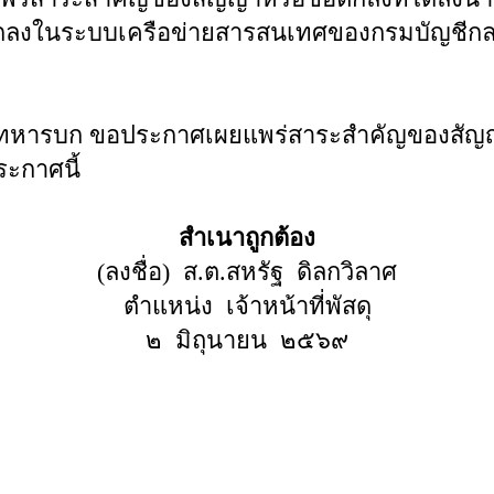
ตกลงในระบบเครือข่ายสารสนเทศของกรมบัญชีก
หารบก ขอประกาศเผยแพร่สาระสำคัญของสัญญา
ะกาศนี้
สำเนาถูกต้อง
(ลงชื่อ) ส.ต.สหรัฐ ดิลกวิลาศ
ตำแหน่ง เจ้าหน้าที่พัสดุ
๒ มิถุนายน ๒๕๖๙