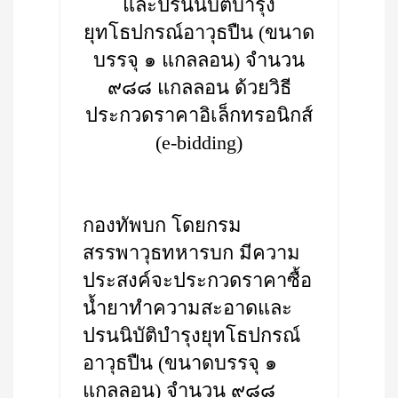
และปรนนิบัติบำรุง
ยุทโธปกรณ์อาวุธปืน (ขนาด
บรรจุ ๑ แกลลอน) จำนวน
๙๘๘ แกลลอน ด้วยวิธี
ประกวดราคาอิเล็กทรอนิกส์
(e-bidding)
กองทัพบก โดยกรม
สรรพาวุธทหารบก มีความ
ประสงค์จะประกวดราคาซื้อ
น้ำยาทำความสะอาดและ
ปรนนิบัติบำรุงยุทโธปกรณ์
อาวุธปืน (ขนาดบรรจุ ๑
แกลลอน) จำนวน ๙๘๘