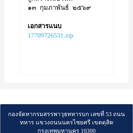
๑๓ กุมภาพันธ์ ๒๕๖๙
เอกสารแนบ
17709726531.zip
กองจัดหากรมสรรพาวุธทหารบก เลขที่ 53 ถนน
ทหาร แขวงถนนนครไชยศรี เขตดุสิต
กรุงเทพมหานคร 10300