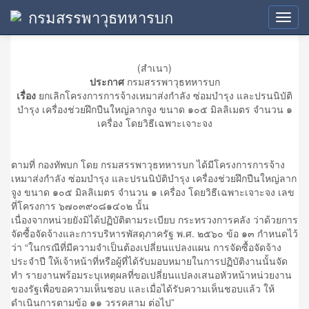
กรมสรรพาวุธทหารบก
ประกาศข่าวสาร
Toggl
navig
(สำเนา)
ประกาศ
กรมสรรพาวุธทหารบก
เรื่อง
ยกเลิกโครงการการจ้างเหมาส่งกำลัง ซ่อมบำรุง และปรนนิบัติ
บำรุง เครื่องช่วยฝึกปืนใหญ่ลากจูง ขนาด ๑๐๕ มิลลิเมตร จำนวน ๑
เครื่อง โดยวิธีเฉพาะเจาะจง
ตามที่ กองทัพบก โดย กรมสรรพาวุธทหารบก ได้มีโครงการการจ้าง
เหมาส่งกำลัง ซ่อมบำรุง และปรนนิบัติบำรุง เครื่องช่วยฝึกปืนใหญ่ลาก
จูง ขนาด ๑๐๕ มิลลิเมตร จำนวน ๑ เครื่อง โดยวิธีเฉพาะเจาะจง เลข
ที่โครงการ ๖๗๐๓๙๐๘๑๔๐๒ นั้น
เนื่องจากหน่วยยังมิได้ปฏิบัติตามระเบียบ กระทรวงการคลัง ว่าด้วยการ
จัดซื้อจัดจ้างและการบริหารพัสดุภาครัฐ พ.ศ. ๒๕๖๐ ข้อ ๑๓ กำหนดไว้
ว่า “ในกรณีที่มีความจำเป็นต้องเปลี่ยนแปลงแผน การจัดซื้อจัดจ้าง
ประจำปี ให้เจ้าหน้าที่หรือผู้ที่ได้รับมอบหมายในการปฏิบัติงานนั้นจัด
ทำ รายงานพร้อมระบุเหตุผลที่ขอเปลี่ยนแปลงเสนอหัวหน้าหน่วยงาน
ของรัฐเพื่อขอความเห็นชอบ และเมื่อได้รับความเห็นชอบแล้ว ให้
ดำเนินการตามข้อ ๑๑ วรรคสาม ต่อไป”