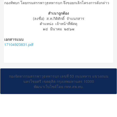
กองทัพบก โดยกรมสรรพาวุธทหารบก จึงขอยกเลิกโครงการดังกล่าว
สำเนาถูกต้อง
(ลงชื่อ) ส.ท.กิติศักดิ์ จำแนกสาร
ตำแหน่ง เจ้าหน้าที่พัสดุ
๑๔ มีนาคม ๒๕๖๗
เอกสารแนบ
17104923831.pdf
กองจัดหากรมสรรพาวุธทหารบก เลขที่ 53 ถนนทหาร แขวงถนน
นครไชยศรี เขตดุสิต กรุงเทพมหานคร 10300
พัฒนาเว็บไซต์โดย กทท.สพ.ทบ.