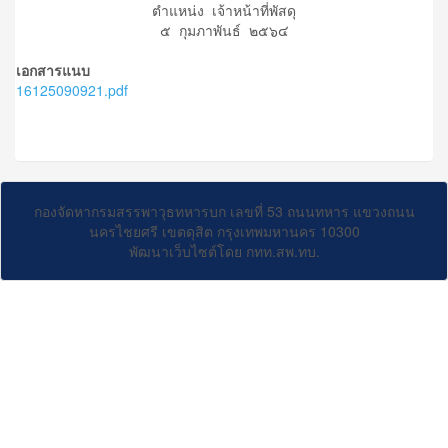
ตำแหน่ง เจ้าหน้าที่พัสดุ
๕ กุมภาพันธ์ ๒๕๖๔
เอกสารแนบ
16125090921.pdf
กองจัดหากรมสรรพาวุธทหารบก เลขที่ 53 ถนนทหาร แขวงถนน
นครไชยศรี เขตดุสิต กรุงเทพมหานคร 10300
พัฒนาเว็บไซต์โดย กทท.สพ.ทบ.