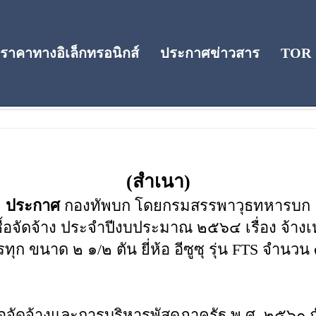
าคาทางอิเล็กทรอนิกส์
ประกาศข่าวสาร
TOR
(สำเนา)
ประกาศ
กองทัพบก โดยกรมสรรพาวุธทหารบก
้อจัดจ้าง ประจำปีงบประมาณ ๒๕๖๔ เรื่อง จ้างเ
ุก ขนาด ๒ ๑/๒ ตัน ยี่ห้อ อีซูซุ รุ่น FTS จำนว
้อจัดจ้างและการบริหารพัสดุภาครัฐ พ.ศ. ๒๕๖๐