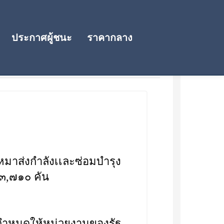
ประกาศผู้ชนะ
ราคากลาง
หมาส่งกำลังเเละซ่อมบำรุง
น ๓,๗๑๐ คัน
 กำหนดให้หน่วยงานของรัฐ