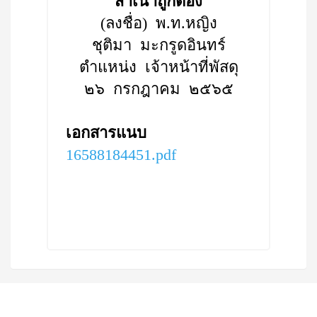
สำเนาถูกต้อง
(ลงชื่อ) พ.ท.หญิง
ชุติมา มะกรูดอินทร์
ตำแหน่ง เจ้าหน้าที่พัสดุ
๒๖ กรกฎาคม ๒๕๖๕
เอกสารแนบ
16588184451.pdf