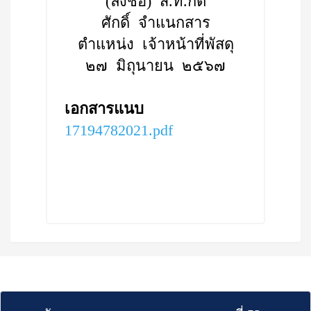
(ลงชื่อ) ส.ท.กิติ
ศักดิ์ จำแนกสาร
ตำแหน่ง เจ้าหน้าที่พัสดุ
๒๗ มิถุนายน ๒๕๖๗
เอกสารแนบ
17194782021.pdf