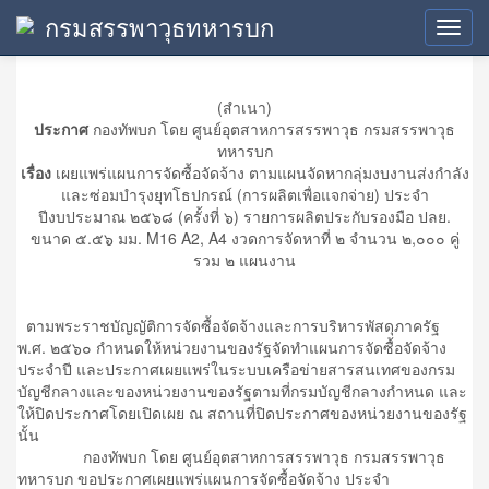
กรมสรรพาวุธทหารบก
ประกาศเผยแพร่แผน
Toggl
navig
(สำเนา)
ประกาศ
กองทัพบก โดย ศูนย์อุตสาหการสรรพาวุธ กรมสรรพาวุธ
ทหารบก
เรื่อง
เผยแพร่แผนการจัดซื้อจัดจ้าง ตามแผนจัดหากลุ่มงบงานส่งกำลัง
และซ่อมบำรุงยุทโธปกรณ์ (การผลิตเพื่อแจกจ่าย) ประจำ
ปีงบประมาณ ๒๕๖๘ (ครั้งที่ ๖) รายการผลิตประกับรองมือ ปลย.
ขนาด ๕.๕๖ มม. M16 A2, A4 งวดการจัดหาที่ ๒ จำนวน ๒,๐๐๐ คู่
รวม ๒ แผนงาน
ตามพระราชบัญญัติการจัดซื้อจัดจ้างและการบริหารพัสดุภาครัฐ
พ.ศ. ๒๕๖๐ กำหนดให้หน่วยงานของรัฐจัดทำแผนการจัดซื้อจัดจ้าง
ประจำปี และประกาศเผยแพร่ในระบบเครือข่ายสารสนเทศของกรม
บัญชีกลางและของหน่วยงานของรัฐตามที่กรมบัญชีกลางกำหนด และ
ให้ปิดประกาศโดยเปิดเผย ณ สถานที่ปิดประกาศของหน่วยงานของรัฐ
นั้น
กองทัพบก โดย ศูนย์อุตสาหการสรรพาวุธ กรมสรรพาวุธ
ทหารบก ขอประกาศเผยแพร่แผนการจัดซื้อจัดจ้าง ประจำ