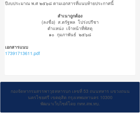
ปีงบประมาณ พ.ศ ๒๕๖๘ ตามเอกสารที่แนบท้ายประกาศนี้
สำเนาถูกต้อง
(ลงชื่อ) ส.ตรัฐพล โปร่งปรีชา
ตำแหน่ง เจ้าหน้าที่พัสดุ
๑๐ กุมภาพันธ์ ๒๕๖๘
เอกสารแนบ
17391713611.pdf
กองจัดหากรมสรรพาวุธทหารบก เลขที่ 53 ถนนทหาร แขวงถนน
นครไชยศรี เขตดุสิต กรุงเทพมหานคร 10300
พัฒนาเว็บไซต์โดย กทท.สพ.ทบ.