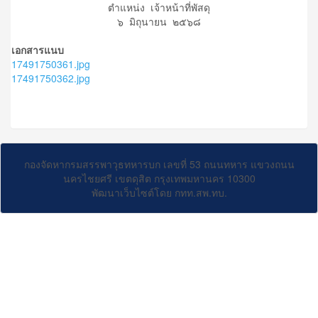
ตำแหน่ง เจ้าหน้าที่พัสดุ
๖ มิถุนายน ๒๕๖๘
เอกสารแนบ
17491750361.jpg
17491750362.jpg
กองจัดหากรมสรรพาวุธทหารบก เลขที่ 53 ถนนทหาร แขวงถนน
นครไชยศรี เขตดุสิต กรุงเทพมหานคร 10300
พัฒนาเว็บไซต์โดย กทท.สพ.ทบ.