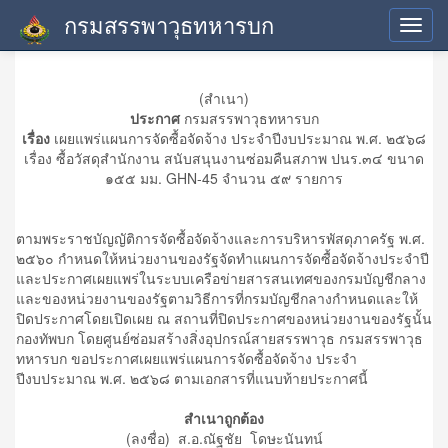
กรมสรรพาวุธทหารบก
ประกาศเผยแพร่แผน
Toggl
navig
(สำเนา)
ประกาศ
กรมสรรพาวุธทหารบก
เรื่อง
เผยแพร่แผนการจัดซื้อจัดจ้าง ประจำปีงบประมาณ พ.ศ. ๒๕๖๘
เรื่อง ซื้อวัสดุสำนักงาน สนับสนุนงานซ่อมคืนสภาพ ปนร.๓๔ ขนาด
๑๕๕ มม. GHN-45 จำนวน ๕๙ รายการ
ตามพระราชบัญญัติการจัดซื้อจัดจ้างและการบริหารพัสดุภาครัฐ พ.ศ.
๒๕๖๐ กำหนดให้หน่วยงานของรัฐจัดทำแผนการจัดซื้อจัดจ้างประจำปี
และประกาศเผยแพร่ในระบบเครือข่ายสารสนเทศของกรมบัญชีกลาง
และของหน่วยงานของรัฐตามวิธีการที่กรมบัญชีกลางกำหนดและให้
ปิดประกาศโดยเปิดเผย ณ สถานที่ปิดประกาศของหน่วยงานของรัฐนั้น
กองทัพบก โดยศูนย์ซ่อมสร้างสิ่งอุปกรณ์สายสรรพาวุธ กรมสรรพาวุธ
ทหารบก ขอประกาศเผยแพร่แผนการจัดซื้อจัดจ้าง ประจำ
ปีงบประมาณ พ.ศ. ๒๕๖๘ ตามเอกสารที่แนบท้ายประกาศนี้
สำเนาถูกต้อง
(ลงชื่อ) ส.อ.ณัฐชัย โดษะนันทน์