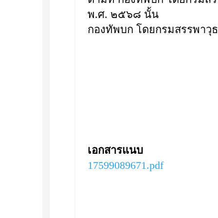
พ.ศ. ๒๕๖๘ นั้น
กองทัพบก โดยกรมสรรพาวุธท
เอกสารแนบ
17599089671.pdf