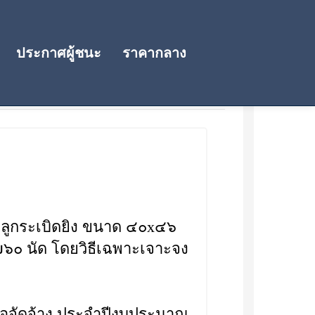
ประกาศผู้ชนะ
ราคากลาง
้อลูกระเบิดยิง ขนาด ๔๐x๔๖
๖๐ นัด โดยวิธีเฉพาะเจาะจง
้อจัดจ้าง ประจำปีงบประมาณ