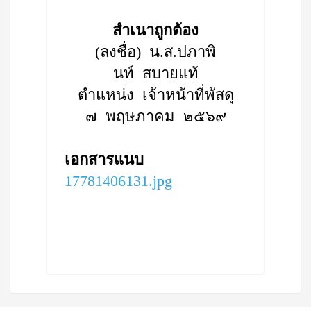
สำเนาถูกต้อง
(ลงชื่อ) น.ส.ปภาพิ
นท์ สบายแท้
ตำแหน่ง เจ้าหน้าที่พัสดุ
๗ พฤษภาคม ๒๕๖๙
เอกสารแนบ
17781406131.jpg