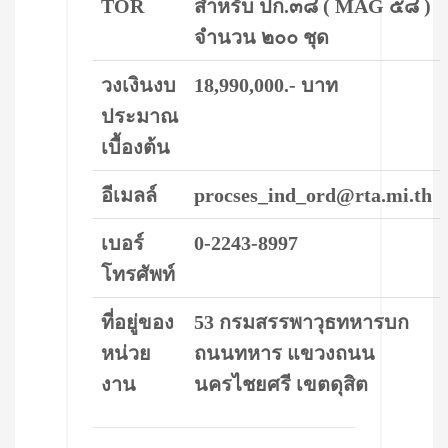
TOR
สำหรับ ปก.๓๘ ( MAG ๕๘ )
จำนวน ๒๐๐ ชุด
วงเงินงบ
18,990,000.- บาท
ประมาณ
เบื้องต้น
อีเมลล์
procses_ind_ord@rta.mi.th
เบอร์
0-2243-8997
โทรศัพท์
ที่อยู่ของ
53 กรมสรรพาวุธทหารบก
หน่วย
ถนนทหาร แขวงถนน
งาน
นครไชยศรี เขตดุสิต