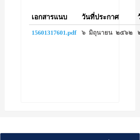
เอกสารแนบ
วันที่ประกาศ
15601317601.pdf
๖ มิถุนายน ๒๕๖๒