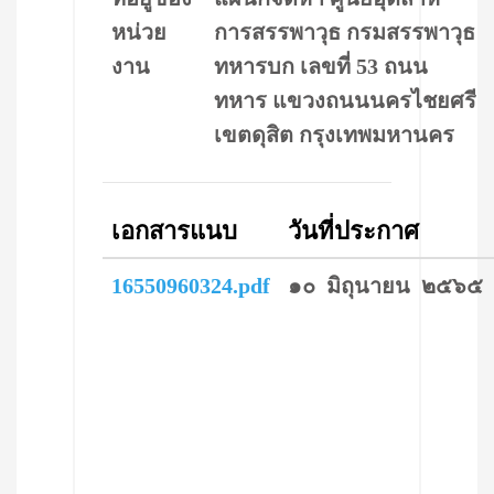
หน่วย
การสรรพาวุธ กรมสรรพาวุธ
งาน
ทหารบก เลขที่ 53 ถนน
ทหาร แขวงถนนนครไชยศรี
เขตดุสิต กรุงเทพมหานคร
เอกสารแนบ
วันที่ประกาศ
16550960324.pdf
๑๐ มิถุนายน ๒๕๖๕