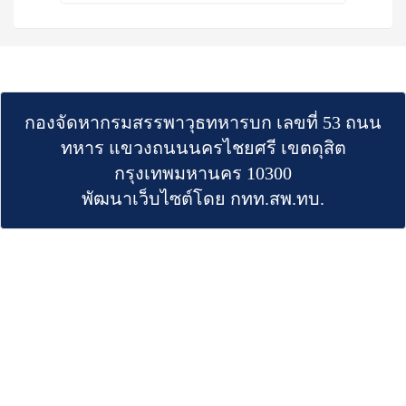
กองจัดหากรมสรรพาวุธทหารบก เลขที่ 53 ถนน
ทหาร แขวงถนนนครไชยศรี เขตดุสิต
กรุงเทพมหานคร 10300
พัฒนาเว็บไซต์โดย กทท.สพ.ทบ.