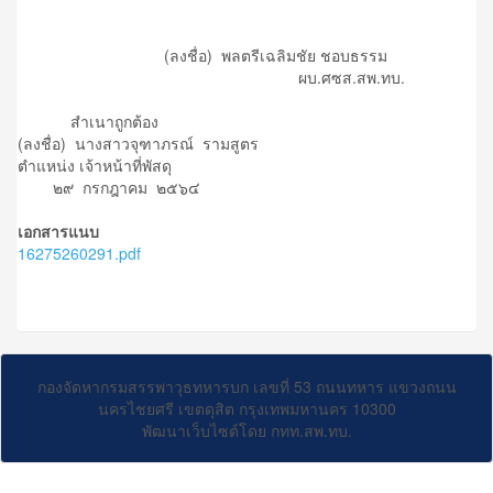
(ลงชื่อ) พลตรีเฉลิมชัย ชอบธรรม
ผบ.ศซส.สพ.ทบ.
สำเนาถูกต้อง
(ลงชื่อ) นางสาวจุฑาภรณ์ รามสูตร
ตำแหน่ง เจ้าหน้าที่พัสดุ
๒๙ กรกฎาคม ๒๕๖๔
เอกสารแนบ
16275260291.pdf
กองจัดหากรมสรรพาวุธทหารบก เลขที่ 53 ถนนทหาร แขวงถนน
นครไชยศรี เขตดุสิต กรุงเทพมหานคร 10300
พัฒนาเว็บไซต์โดย กทท.สพ.ทบ.