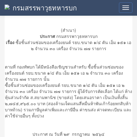
กรมสรรพาวุธทหารบก
ประกาศผู้ชนะการเสนอราคา
Toggl
navig
(สำเนา)
ประกาศ
กรมสรรพาวุธทหารบก
เรื่อง
ซื้อชิ้นส่วนซ่อมของเครื่องยนต์ รยบ.ขนาด ๑/๔ ตัน เอ็ม ๑๕๑ เอ
๒ จำนวน ๓๐ เครื่อง จำนวน ๗๗ รายการ
ตามที่ กองทัพบก ได้มีหนังสือเชิญชวนสำหรับ ซื้อชิ้นส่วนซ่อมของ
เครื่องยนต์ รยบ.ขนาด ๑/๔ ตัน เอ็ม ๑๕๑ เอ ๒ จำนวน ๓๐ เครื่อง
จำนวน ๗๗ รายการ นั้น
ซื้อชิ้นส่วนซ่อมของเครื่องยนต์ รยบ.ขนาด ๑/๔ ตัน เอ็ม ๑๕๑ เอ ๒
จำนวน ๓๐ เครื่อง จำนวน ๗๗ รายการ ผู้ได้รับการคัดเลือก ได้แก่ ห้าง
หุ้นส่วนจำกัด ส.สยามพานิช (ขายส่ง) โดยเสนอราคา เป็นเงินทั้งสิ้น
๒,๗๔๕,๙๖๕.๐๐ บาท (สองล้านเจ็ดแสนสี่หมื่นห้าพันเก้าร้อยหกสิบห้า
บาทถ้วน) รวมภาษีมูลค่าเพิ่มและภาษีอื่น ค่าขนส่ง ค่าจดทะเบียน และ
ค่าใช้จ่ายอื่นๆ ทั้งปวง
ประกาศ ณ วันที่ ๒๙ กรกฎาคม ๒๕๖๔