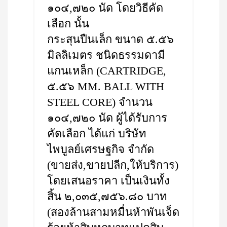
๑๐๔,๗๒๐ นัด โดยวิธีคัด
เลือก นั้น
กระสุนปืนเล็ก ขนาด ๕.๕๖
มิลลิเมตร ชนิดธรรมดามี
แกนเหล็ก (CARTRIDGE,
๕.๕๖ MM. BALL WITH
STEEL CORE) จำนวน
๑๐๔,๗๒๐ นัด ผู้ได้รับการ
คัดเลือก ได้แก่ บริษัท
ไพบูลย์เศรษฐกิจ จำกัด
(ขายส่ง,ขายปลีก,ให้บริการ)
โดยเสนอราคา เป็นเงินทั้ง
สิ้น ๒,๐๓๕,๗๕๖.๘๐ บาท
(สองล้านสามหมื่นห้าพันเจ็ด