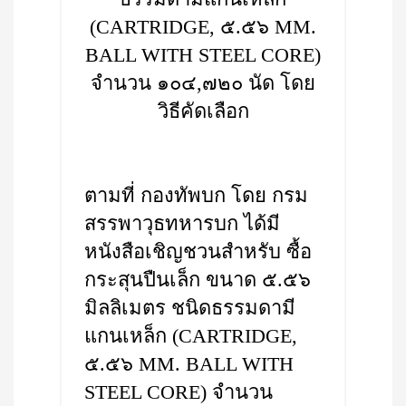
(CARTRIDGE, ๕.๕๖ MM.
BALL WITH STEEL CORE)
จำนวน ๑๐๔,๗๒๐ นัด โดย
วิธีคัดเลือก
ตามที่ กองทัพบก โดย กรม
สรรพาวุธทหารบก ได้มี
หนังสือเชิญชวนสำหรับ ซื้อ
กระสุนปืนเล็ก ขนาด ๕.๕๖
มิลลิเมตร ชนิดธรรมดามี
แกนเหล็ก (CARTRIDGE,
๕.๕๖ MM. BALL WITH
STEEL CORE) จำนวน