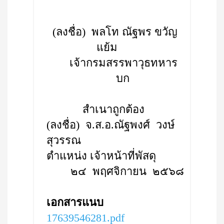
(ลงชื่อ) พลโท ณัฐพร ขวัญ
แย้ม
เจ้ากรมสรรพาวุธทหาร
บก
สำเนาถูกต้อง
(ลงชื่อ) จ.ส.อ.ณัฐพงศ์ วงษ์
สุวรรณ
ตำแหน่ง เจ้าหน้าที่พัสดุ
๒๔ พฤศจิกายน ๒๕๖๘
เอกสารแนบ
17639546281.pdf