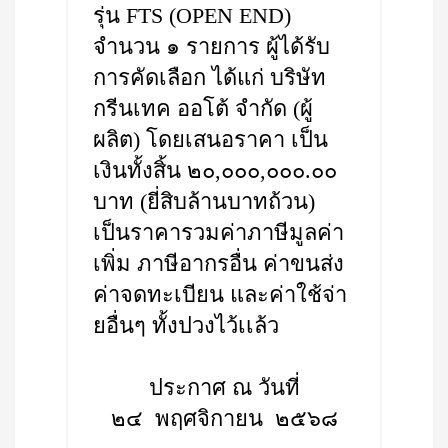
รุ่น FTS (OPEN END)
จำนวน ๑ รายการ ผู้ได้รับ
การคัดเลือก ได้แก่ บริษัท
กรีนเทค ออโต้ จำกัด (ผู้
ผลิต) โดยเสนอราคา เป็น
เงินทั้งสิ้น ๒๐,๐๐๐,๐๐๐.๐๐
บาท (ยี่สิบล้านบาทถ้วน)
เป็นราคารวมค่าภาษีมูลค่า
เพิ่ม ภาษีอากรอื่น ค่าขนส่ง
ค่าจดทะเบียน และค่าใช้จ่า
ยอื่นๆ ทั้งปวงไว้เเล้ว
ประกาศ ณ วันที่
๒๔ พฤศจิกายน ๒๕๖๘