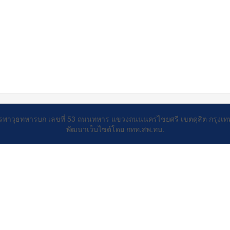
รพาวุธทหารบก เลขที่ 53 ถนนทหาร แขวงถนนนครไชยศรี เขตดุสิต กรุงเ
พัฒนาเว็บไซต์โดย กทท.สพ.ทบ.