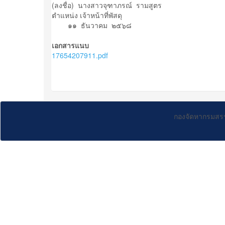
(ลงชื่อ) นางสาวจุฑาภรณ์ รามสูตร
ตำแหน่ง เจ้าหน้าที่พัสดุ
๑๑ ธันวาคม ๒๕๖๘
เอกสารแนบ
17654207911.pdf
กองจัดหากรมสร