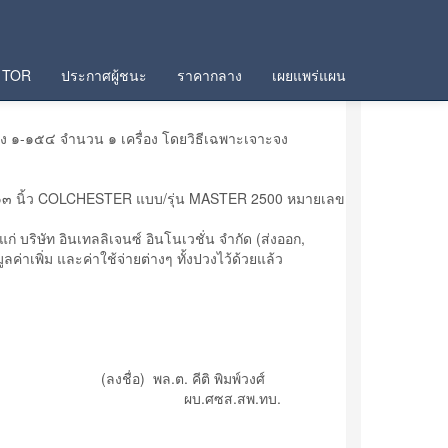
TOR
ประกาศผู้ชนะ
ราคากลาง
เผยแพร่แผน
ง ๑-๑๕๔ จำนวน ๑ เครื่อง โดยวิธีเฉพาะเจาะจง
ลึง ๑๓ นิ้ว COLCHESTER แบบ/รุ่น MASTER 2500 หมายเลข
 บริษัท อินเทลลิเจนซ์ อินโนเวชั่น จำกัด (ส่งออก,
าเพิ่ม และค่าใช้จ่ายต่างๆ ทั้งปวงไว้ด้วยแล้ว
(ลงชื่อ) พล.ต. คีติ พิมพ์วงศ์
ผบ.ศซส.สพ.ทบ.