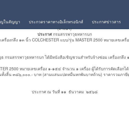
คัญในสัญญา
ประกวดราคาทางอิเล็กทรอนิกส์
ประกาศข่าวสาร
(สำเนา)
ประกาศ
กรมสรรพาวุธทหารบก
ครื่องกลึง ๑๓ นิ้ว COLCHESTER แบบ/รุ่น MASTER 2500 หมายเลขเครื่อ
พาวุธ กรมสรรพาวุธทหารบก ได้มีหนังสือเชิญชวนสำหรับจ้างซ่อม เครื่องก
R 2500 หมายเลขเครื่อง ๑-๑๕๔ จำนวน ๑ เครื่อง ผู้ได้รับการคัดเลือกได้แก่
ินทั้งสิ้น ๓๘๖,๐๐๐.- บาท (สามแสนแปดหมื่นหกพันบาทถ้วน) ราคารวมภาษีมูลค่
ประกาศ ณ วันที่ ๑๑ ธันวาคม ๒๕๖๘