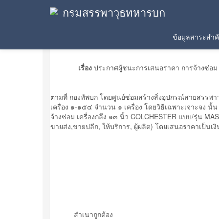
กรมสรรพาวุธทหารบก
ประกาศผู้ชนะการเสนอราคา
ข้อมูลสาระสำ
เรื่อง
ประกาศผู้ชนะการเสนอราคา การจ้างซ่อม เ
ตามที่ กองทัพบก โดยศูนย์ซ่อมสร้างสิ่งอุปกรณ์สายสรร
เครื่อง ๑-๑๕๔ จำนวน ๑ เครื่อง โดยวิธีเฉพาะเจาะจง นั้น
จ้างซ่อม เครื่องกลึง ๑๓ นิ้ว COLCHESTER แบบ/รุ่น MASTE
ขายส่ง,ขายปลีก, ให้บริการ, ผู้ผลิต) โดยเสนอราคาเป็นเง
สำเนาถูกต้อง