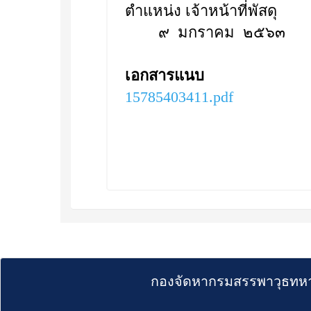
ตำแหน่ง เจ้าหน้าที่พัสดุ
๙ มกราคม ๒๕๖๓
เอกสารแนบ
15785403411.pdf
กองจัดหากรมสรรพาวุธทหา