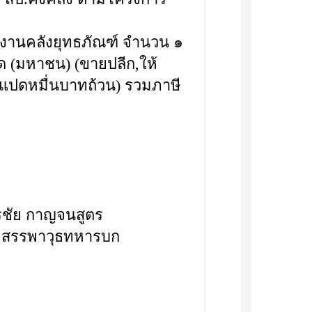
งานคลังยุทธภัณฑ์ จำนวน ๑
กัด (มหาชน) (ขายปลีก,ให้
นแปดหมื่นบาทถ้วน) รวมภาษี
ลโท ศรชัย กาญจนสูตร
กรมสรรพาวุธทหารบก