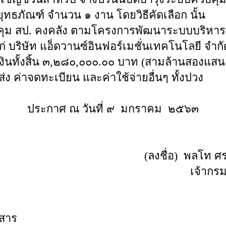
ทธภัณฑ์ จำนวน ๑ งาน โดยวิธีคัดเลือก นั้น
บคุม สป. คงคลัง ตามโครงการพัฒนาระบบบริหาร
้แก่ บริษัท แอ็ดวานซ์อินฟอร์เมชั่นเทคโนโลยี จำ
งินทั้งสิ้น ๓,๒๘๐,๐๐๐.๐๐ บาท (สามล้านสองแส
ส่ง ค่าจดทะเบียน และค่าใช้จ่ายอื่นๆ ทั้งปวง
ประกาศ ณ วันที่ ๙ มกราคม ๒๕๖๓
(ลงชื่อ) พ
เจ้า
กสาร