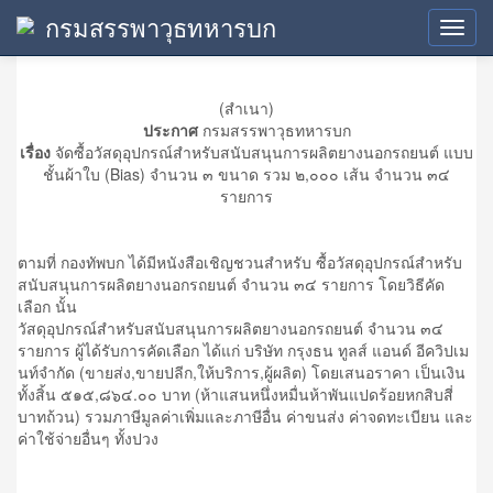
กรมสรรพาวุธทหารบก
ประกาศผู้ชนะการเสนอราคา
Toggl
navig
(สำเนา)
ประกาศ
กรมสรรพาวุธทหารบก
เรื่อง
จัดซื้อวัสดุอุปกรณ์สำหรับสนับสนุนการผลิตยางนอกรถยนต์ แบบ
ชั้นผ้าใบ (Bias) จำนวน ๓ ขนาด รวม ๒,๐๐๐ เส้น จำนวน ๓๔
รายการ
ตามที่ กองทัพบก ได้มีหนังสือเชิญชวนสำหรับ ซื้อวัสดุอุปกรณ์สำหรับ
สนับสนุนการผลิตยางนอกรถยนต์ จำนวน ๓๔ รายการ โดยวิธีคัด
เลือก นั้น
วัสดุอุปกรณ์สำหรับสนับสนุนการผลิตยางนอกรถยนต์ จำนวน ๓๔
รายการ ผู้ได้รับการคัดเลือก ได้แก่ บริษัท กรุงธน ทูลส์ แอนด์ อีควิปเม
นท์จำกัด (ขายส่ง,ขายปลีก,ให้บริการ,ผู้ผลิต) โดยเสนอราคา เป็นเงิน
ทั้งสิ้น ๕๑๕,๘๖๔.๐๐ บาท (ห้าแสนหนึ่งหมื่นห้าพันแปดร้อยหกสิบสี่
บาทถ้วน) รวมภาษีมูลค่าเพิ่มและภาษีอื่น ค่าขนส่ง ค่าจดทะเบียน และ
ค่าใช้จ่ายอื่นๆ ทั้งปวง