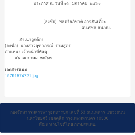
ประกาศ ณ วันที่ ๑๖ มกราคม ๒๕๖๓
(ลงชื่อ) พลตรีอภิชาติ อาจสันเที๊ยะ
ผบ.ศซส.สพ.ทบ.
สำเนาถูกต้อง
(ลงชื่อ) นางสาวจุฑาภรณ์ รามสูตร
ตำแหน่ง เจ้าหน้าที่พัสดุ
๑๖ มกราคม ๒๕๖๓
เอกสารแนบ
15791574721.jpg
กองจัดหากรมสรรพาวุธทหารบก เลขที่ 53 ถนนทหาร แขวงถนน
นครไชยศรี เขตดุสิต กรุงเทพมหานคร 10300
พัฒนาเว็บไซต์โดย กทท.สพ.ทบ.