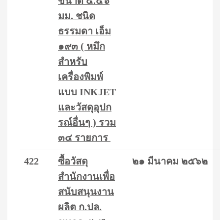
ขนาด ๕.๕๖
มม. ชนิด
ธรรมดา เอ็ม
๑๙๓ ( หมึก
สำหรับ
เครื่องพิมพ์
แบบ INKJET
และวัสดุอุปก
รณ์อื่นๆ ) รวม
๓๔ รายการ
422
ซื้อวัสดุ
๒๑ มีนาคม ๒๕๖๒
สำนักงานเพื่อ
สนับสนุนงาน
ผลิต ก.ปล.