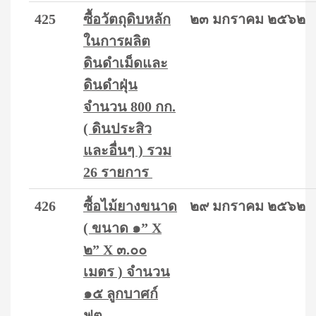
425
ซื้อวัตถุดิบหลัก
๒๓ มกราคม ๒๕๖๒
ในการผลิต
ดินดำเม็ดและ
ดินดำฝุ่น
จำนวน 800 กก.
( ดินประสิว
และอื่นๆ ) รวม
26 รายการ
426
ซื้อไม้ยางขนาด
๒๙ มกราคม ๒๕๖๒
( ขนาด ๑” X
๒” X ๓.๐๐
เมตร ) จำนวน
๑๕ ลูกบาศก์
ฟุต