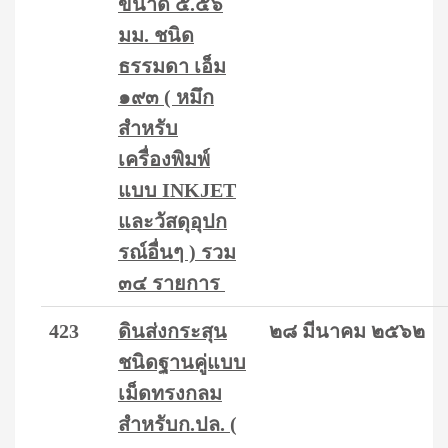
ขนาด ๕.๕๖
มม. ชนิด
ธรรมดา เอ็ม
๑๙๓ ( หมึก
สำหรับ
เครื่องพิมพ์
แบบ INKJET
และวัสดุอุปก
รณ์อื่นๆ ) รวม
๓๔ รายการ
423
ดินส่งกระสุน
๒๘ มีนาคม ๒๕๖๒
ชนิดฐานคู่แบบ
เม็ดทรงกลม
สำหรับก.ปล. (