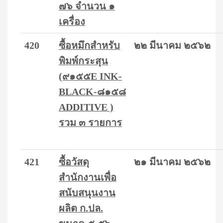
๗๖ จำนวน ๑
เครื่อง
420
ซื้อหมึกสำหรับ
๒๒ มีนาคม ๒๕๖๒
พิมพ์กระสุน
(๙๑๕๕E INK-
BLACK-๘๑๕๘
ADDITIVE )
รวม ๓ รายการ
421
ซื้อวัสดุ
๒๑ มีนาคม ๒๕๖๒
สำนักงานเพื่อ
สนับสนุนงาน
ผลิต ก.ปล.