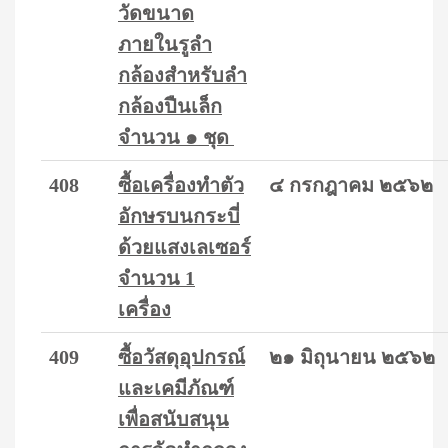
วัดขนาด
ภายในรูลำ
กล้องสำหรับลำ
กล้องปืนเล็ก
จำนวน ๑ ชุด
408
ซื้อเครื่องทำตัว
๔ กรกฎาคม ๒๕๖๒
อักษรบนกระบี่
ด้วยแสงเลเซอร์
จำนวน 1
เครื่อง
409
ซื้อวัสดุอุปกรณ์
๒๑ มิถุนายน ๒๕๖๒
และเคมีภัณฑ์
เพื่อสนับสนุน