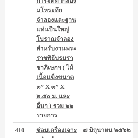
การจัดทำกลอง
มโหระทึก
จำลองและฐาน
แท่นปืนใหญ่
โบราณจำลอง
สำหรับงานพระ
ราชพิธีบรมรา
ชาภิเษกฯ ( ไม้
เนื้อแข็งขนาด
๓” X ๓” X
๒.๕๐ ม. และ
อื่นๆ ) รวม ๒๒
รายการ
410
ซ่อมเครื่องเจาะ
๗ มิถุนายน ๒๕๖๒