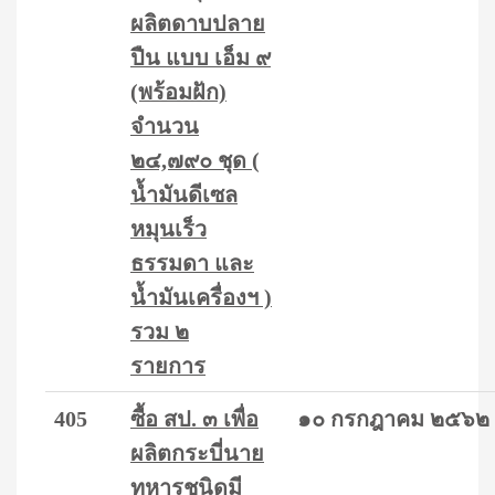
ผลิตดาบปลาย
ปืน แบบ เอ็ม ๙
(พร้อมฝัก)
จำนวน
๒๔,๗๙๐ ชุด (
น้ำมันดีเซล
หมุนเร็ว
ธรรมดา และ
น้ำมันเครื่องฯ )
รวม ๒
รายการ
405
ซื้อ สป. ๓ เพื่อ
๑๐ กรกฎาคม ๒๕๖๒
ผลิตกระบี่นาย
ทหารชนิดมี