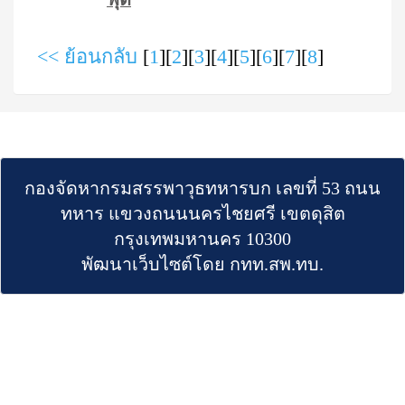
<< ย้อนกลับ
[
1
][
2
][
3
][
4
][
5
][
6
][
7
][
8
]
กองจัดหากรมสรรพาวุธทหารบก เลขที่ 53 ถนน
ทหาร แขวงถนนนครไชยศรี เขตดุสิต
กรุงเทพมหานคร 10300
พัฒนาเว็บไซต์โดย กทท.สพ.ทบ.