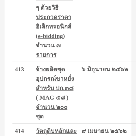
ๆ ด้วยวิธี
ประกวดราคา
อิเล็กทรอนิกส์
(e-bidding)
จำนวน ๗
รายการ
413
จ้างผลิตชุด
๖ มิถุนายน ๒๕๖๒
อุปกรณ์ขาหยั่ง
สำหรับ ปก.๓๘
( MAG ๕๘ )
จำนวน ๒๐๐
ชุด
414
วัตถุดิบหลักและ
๙ เมษายน ๒๕๖๒