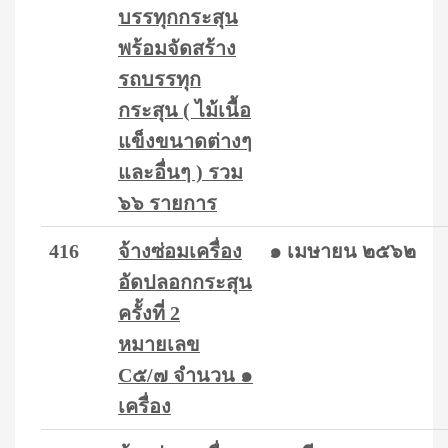
บรรทุกกระสุน
พร้อมจัดสร้าง
รถบรรทุก
กระสุน ( ไม้เนื้อ
แข็งขนาดต่างๆ
และอื่นๆ ) รวม
๖๖ รายการ
416
จ้างซ่อมเครื่อง
๑ เมษายน ๒๕๖๒
อัดปลอกกระสุน
ครั้งที่ 2
หมายเลข
C๕/๗ จำนวน ๑
เครื่อง