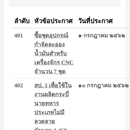
ลำดับ
หัวข้อประกาศ
วันที่ประกาศ
401
ซื้อชุดอุปกรณ์
๑ กรกฎาคม ๒๕๖๒
กำจัดละออง
น้ำมันสำหรับ
เครื่องจักร CNC
จำนวน 7 ชุด
402
สป. 3 เพื่อใช้ใน
๑๐ กรกฎาคม ๒๕๖๒
งานผลิตกระบี่
นายทหาร
ประเภทไม่มี
ลวดลาย