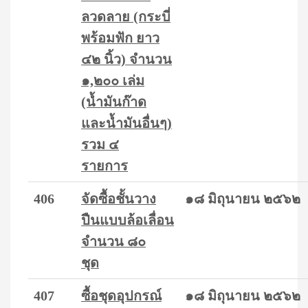
ลวดลาย (กระบี่
พร้อมฟัก ยาว
๔๒ นิ้ว) จำนวน
๑,๒๐๐ เล่ม
(น้ำมันก๊าด
และน้ำมันอื่นๆ)
รวม ๔
รายการ
406
จัดซื้อชั้นวาง
๑๘ มิถุนายน ๒๕๖๒
ปืนแบบล้อเลื่อน
จำนวน ๘๐
ชุด
407
ซื้อชุดอุปกรณ์
๑๘ มิถุนายน ๒๕๖๒