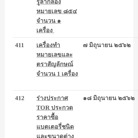
รูลำกล้อง
หมายเลข ๘๕๔
จำนวน ๑
เครื่อง
411
เครื่องทำ
๗ มิถุนายน ๒๕๖๒
หมายเลขและ
ตราสัญลักษณ์
จำนวน 1 เครื่อง
412
ร่างประกาศ
๑๘ มิถุนายน ๒๕๖๒
TOR ประกวด
ราคาซื้อ
แบตเตอรี่ชนิด
และขนาดต่าง