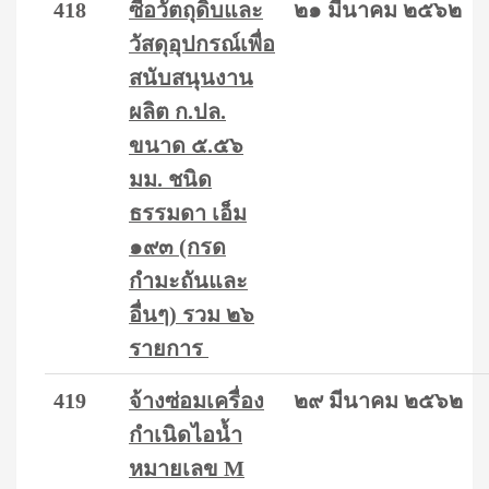
418
ซื้อวัตถุดิบและ
๒๑ มีนาคม ๒๕๖๒
วัสดุอุปกรณ์เพื่อ
สนับสนุนงาน
ผลิต ก.ปล.
ขนาด ๕.๕๖
มม. ชนิด
ธรรมดา เอ็ม
๑๙๓ (กรด
กำมะถันและ
อื่นๆ) รวม ๒๖
รายการ
419
จ้างซ่อมเครื่อง
๒๙ มีนาคม ๒๕๖๒
กำเนิดไอน้ำ
หมายเลข M