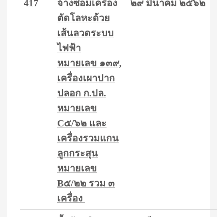
417
จ้างซ่อมเครื่อง
๒๙ มีนาคม ๒๕๖๒
ตัดโลหะด้วย
เส้นลวดระบบ
ไฟฟ้า
หมายเลข ๑๓๙,
เครื่องเผาปาก
ปลอก ก.ปล.
หมายเลข
C๕/๖๒ และ
เครื่องรวมแกน
ลูกกระสุน
หมายเลข
B๕/๒๒ รวม ๓
เครื่อง