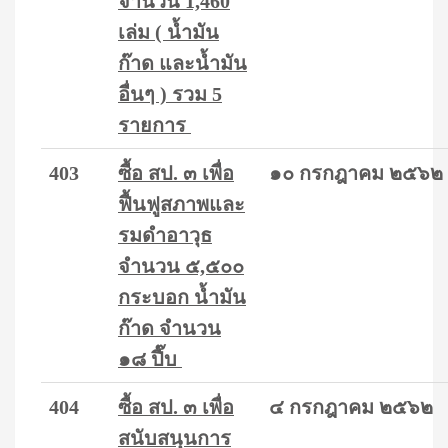
จำนวน 1,460
เล่ม ( น้ำมัน
ก๊าด และน้ำมัน
อื่นๆ ) รวม 5
รายการ
403
ซื้อ สป. ๓ เพื่อ
๑๐ กรกฎาคม ๒๕๖๒
ฟื้นฟูสภาพและ
รมดำอาวุธ
จำนวน ๕,๕๐๐
กระบอก น้ำมัน
ก๊าด จำนวน
๑๘ ปี๊บ
404
ซื้อ สป. ๓ เพื่อ
๔ กรกฎาคม ๒๕๖๒
สนับสนุนการ